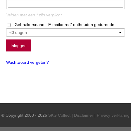
Velden met een * zijn verplicht
Gebruikersnaam "E-mailadres" onthouden gedurende
Wachtwoord vergeten?
© Copyright 2008 - 2026
SKG Collect
|
Disclaimer
|
Privacy verklaring