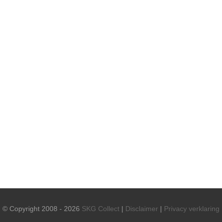
© Copyright 2008 - 2026
SKG Collect
|
Disclaimer
|
Privacy verklaring