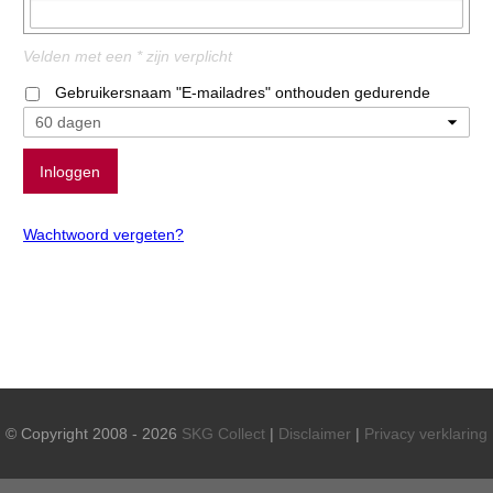
Velden met een * zijn verplicht
Gebruikersnaam "E-mailadres" onthouden gedurende
Wachtwoord vergeten?
© Copyright 2008 - 2026
SKG Collect
|
Disclaimer
|
Privacy verklaring