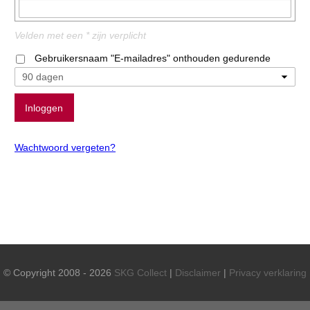
Velden met een * zijn verplicht
Gebruikersnaam "E-mailadres" onthouden gedurende
Wachtwoord vergeten?
© Copyright 2008 - 2026
SKG Collect
|
Disclaimer
|
Privacy verklaring