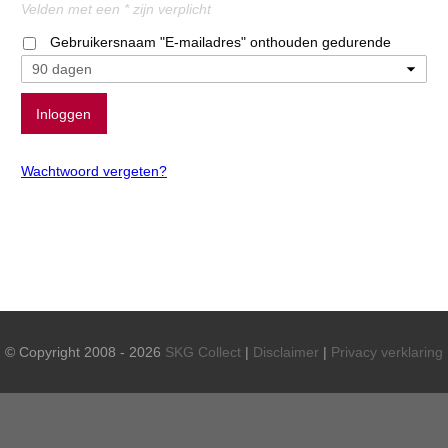
Velden met een * zijn verplicht
Gebruikersnaam "E-mailadres" onthouden gedurende
Wachtwoord vergeten?
© Copyright 2008 - 2026
SKG Collect
|
Disclaimer
|
Privacy verklaring