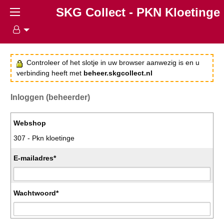
SKG Collect - PKN Kloetinge
Controleer of het slotje in uw browser aanwezig is en u
verbinding heeft met
beheer.skgcollect.nl
Inloggen (beheerder)
Webshop
307 - Pkn kloetinge
E-mailadres*
Wachtwoord*