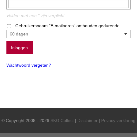
Velden met een * zijn verplicht
Gebruikersnaam "E-mailadres" onthouden gedurende
Wachtwoord vergeten?
© Copyright 2008 - 2026
SKG Collect
|
Disclaimer
|
Privacy verklaring