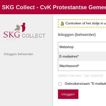
SKG Collect - CvK Protestantse Geme
Controleer of het slotje in
Inloggen (beheerder)
Webshop
Inloggen beheerder
E-mailadres*
Wachtwoord*
Velden met een * zijn verplicht
Gebruikersnaam "E-mailad