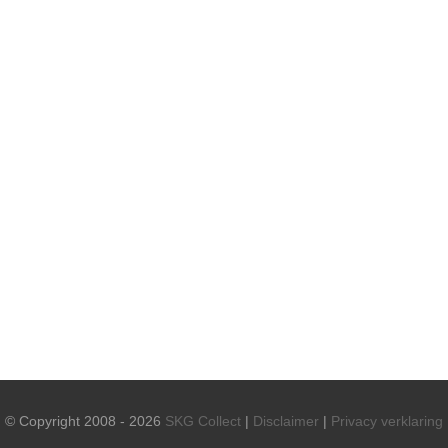
© Copyright 2008 - 2026
SKG Collect
|
Disclaimer
|
Privacy verklaring