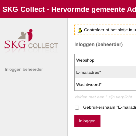
SKG Collect - Hervormde gemeente Ad
Controleer of het slotje in
Inloggen (beheerder)
Webshop
Inloggen beheerder
E-mailadres*
Wachtwoord*
Velden met een * zijn verplicht
Gebruikersnaam "E-mailad