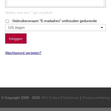
Velden met een * zijn verplicht
Gebruikersnaam "E-mailadres" onthouden gedurende
Wachtwoord vergeten?
© Copyright 2008 - 2026
SKG Collect
|
Disclaimer
|
Privacy verklaring