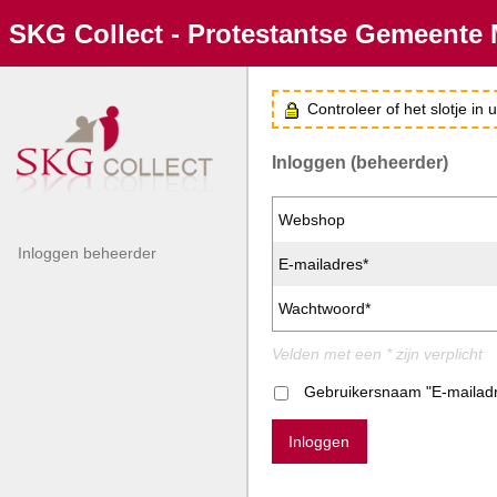
SKG Collect - Protestantse Gemeente 
Controleer of het slotje in
Inloggen (beheerder)
Webshop
Inloggen beheerder
E-mailadres*
Wachtwoord*
Velden met een * zijn verplicht
Gebruikersnaam "E-mailad