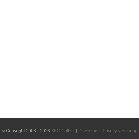
© Copyright 2008 - 2026
SKG Collect
|
Disclaimer
|
Privacy verklaring