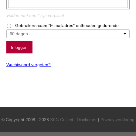
Velden met een * zijn verplicht
Gebruikersnaam "E-mailadres" onthouden gedurende
Wachtwoord vergeten?
© Copyright 2008 - 2026
SKG Collect
|
Disclaimer
|
Privacy verklaring