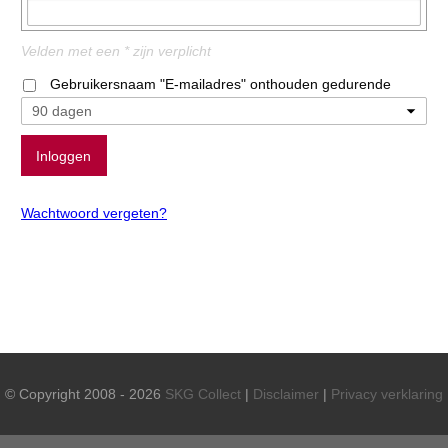
Velden met een * zijn verplicht
Gebruikersnaam "E-mailadres" onthouden gedurende
Wachtwoord vergeten?
© Copyright 2008 - 2026
SKG Collect
|
Disclaimer
|
Privacy verklaring