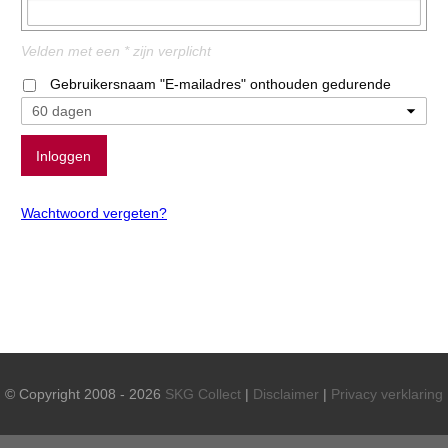
Velden met een * zijn verplicht
Gebruikersnaam "E-mailadres" onthouden gedurende
Wachtwoord vergeten?
© Copyright 2008 - 2026
SKG Collect
|
Disclaimer
|
Privacy verklaring