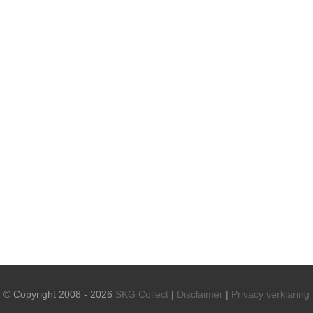
© Copyright 2008 - 2026
SKG Collect
|
Disclaimer
|
Privacy verklaring