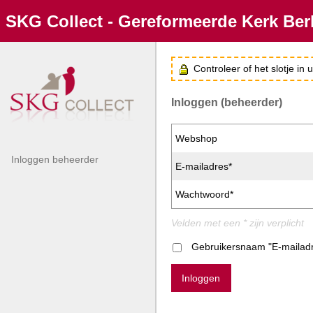
SKG Collect - Gereformeerde Kerk Be
Controleer of het slotje in
Inloggen (beheerder)
Webshop
Inloggen beheerder
E-mailadres*
Wachtwoord*
Velden met een * zijn verplicht
Gebruikersnaam "E-mailad