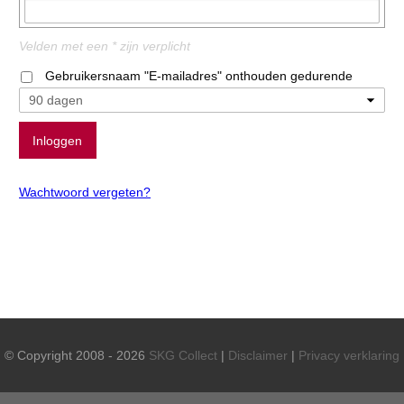
Velden met een * zijn verplicht
Gebruikersnaam "E-mailadres" onthouden gedurende
Wachtwoord vergeten?
© Copyright 2008 - 2026
SKG Collect
|
Disclaimer
|
Privacy verklaring