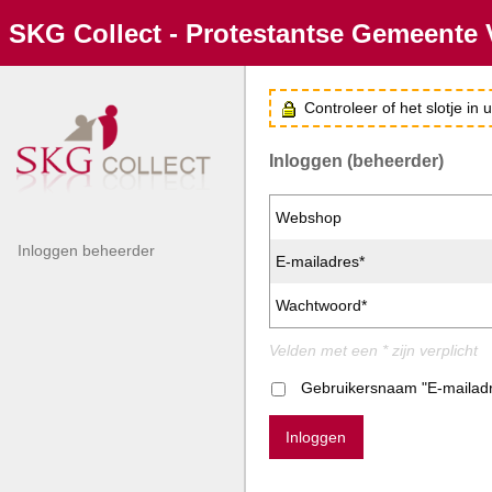
SKG Collect - Protestantse Gemeente 
Controleer of het slotje in
Inloggen (beheerder)
Webshop
Inloggen beheerder
E-mailadres*
Wachtwoord*
Velden met een * zijn verplicht
Gebruikersnaam "E-mailad