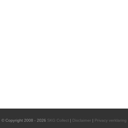
© Copyright 2008 - 2026
SKG Collect
|
Disclaimer
|
Privacy verklaring